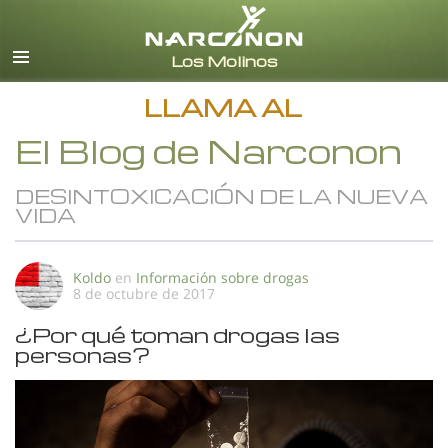
Español
Todas las Regiones/Idiomas
LLAMA AL
El Blog de Narconon
DESINTOXICACIÓN DE LA NUEVA
VIDA
Koldo
en
Información sobre drogas
8 de octubre de 2017
¿Por qué toman drogas las
personas?