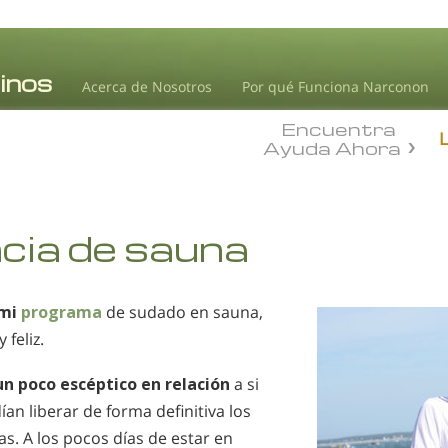
Acerca de Nosotros
Por qué Funciona Narconon
Encuentra
Ayuda Ahora
cia de sauna
 mi
programa
de sudado en sauna,
 feliz.
 un poco escéptico en relación
a si
an liberar de forma definitiva los
s. A los pocos días de estar en