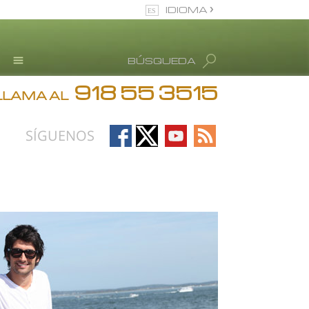
IDIOMA
Español (Castellano)
BÚSQUEDA
Todas las Regiones/Idiomas
918 55 3515
Testimonios
LLAMA AL
Información de Abuso de
drogas
Follow
Follow
Follow
Follow
SÍGUENOS
Blog
on
on
on
on
Facebook
X
YouTube
RSS
L. Ronald Hubbard