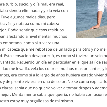
a turbio, sucio, y olía mal, era real,
taba siendo eliminada y yo lo veía con
. Tuve algunos malos días, pero
 través, y notaba como mi cabeza
or. Podía sentir que esos residuos
an afectando a nivel mental, muchos
o embotado, como si tuviera una
n mi cabeza que me rebotaba de un lado para otro y no me d
d. Esta sensacion desapareció, es como si tuviera un velo 
evantado. Recuerdo un día en particular en el que salí de s
cidad me invadía, veía los colores muchos mas brillantes, y l
antes, era como si a lo largo de años hubiera estado vivien
, y de pronto viviera en una de color. No se como explicarl
as claras, sabia que no quería volver a tomar drogas y adem
 mejor. Mentalmente sabia que quería, no había confusión e
uesto estoy muy orgullosos de mi mismo.