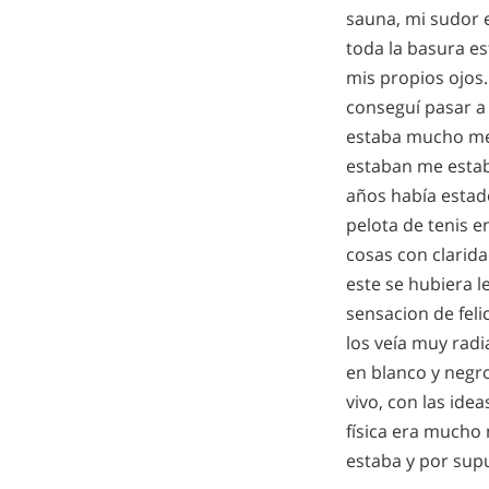
sauna, mi sudor er
toda la basura es
mis propios ojos
conseguí pasar a
estaba mucho mej
estaban me estab
años había estad
pelota de tenis e
cosas con clarida
este se hubiera l
sensacion de feli
los veía muy radi
en blanco y negro
vivo, con las ide
física era mucho
estaba y por sup