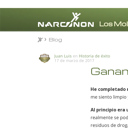
Blog
Blog
⨯
Juan Luis
en
Historia de éxito
17 de marzo de 2017
Ganan
He completado
me siento limpio y
Al principio era
realmente se podí
residuos de droga