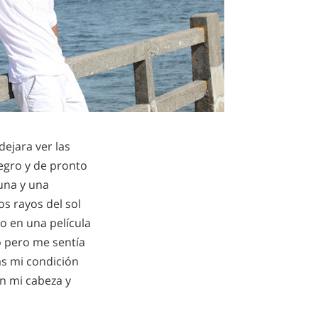
ejara ver las
negro y de pronto
auna y una
os rayos del sol
do en una película
o pero me sentía
as mi condición
n mi cabeza y