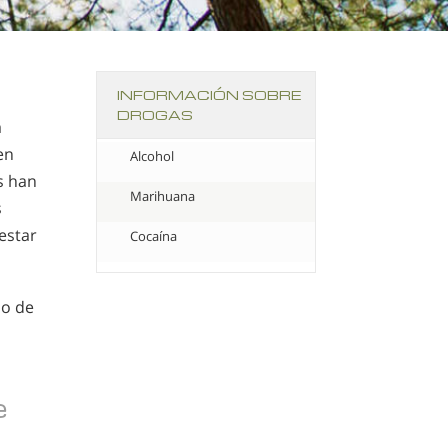
INFORMACIÓN SOBRE
DROGAS
a
en
Alcohol
s han
Marihuana
s
estar
Cocaína
so de
e