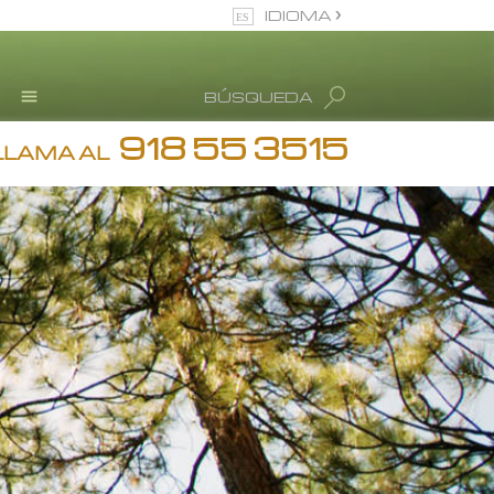
IDIOMA
Español (Castellano)
BÚSQUEDA
Todas las Regiones/Idiomas
918 55 3515
Testimonios
LLAMA AL
Información de Abuso de
drogas
Blog
L. Ronald Hubbard