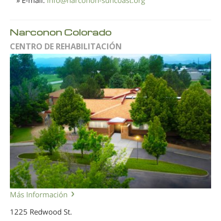
» E-mail:
info
@
narconon-suncoast.org
Narconon Colorado
CENTRO DE REHABILITACIÓN
Más Información
1225 Redwood St.