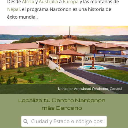
Desde
África
y
Australia
a
Europa
y las montañas de
Nepal
, el programa Narconon es una historia de
éxito mundial.
Narconon Reino Unido
Localiza tu Centro Narconon
más Cercano