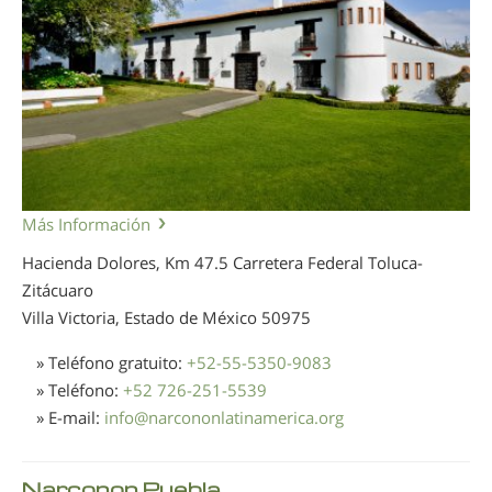
Más Información
Hacienda Dolores, Km 47.5 Carretera Federal Toluca-
Zitácuaro
Villa Victoria, Estado de México
50975
» Teléfono gratuito:
+52-55-5350-9083
» Teléfono:
+52 726-251-5539
» E-mail:
info
@
narcononlatinamerica.org
Narconon Puebla