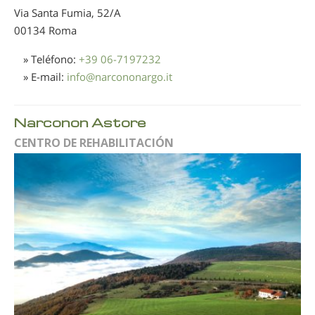
Via Santa Fumia, 52/A
00134 Roma
» Teléfono:
+39 06-7197232
» E-mail:
info
@
narcononargo.it
Narconon Astore
CENTRO DE REHABILITACIÓN