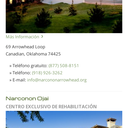
Más Información
69 Arrowhead Loop
Canadian, Oklahoma
74425
» Teléfono gratuito:
(877) 508-8151
» Teléfono:
(918) 926-3262
» E-mail:
info
@
narcononarrowhead.org
Narconon Ojai
CENTRO EXCLUSIVO DE REHABILITACIÓN