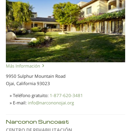
Más Información
9950 Sulphur Mountain Road
Ojai, California
93023
» Teléfono gratuito:
1-877-620-3481
» E-mail:
info
@
narcononojai.org
Narconon Suncoast
CENTRO DE REHABILITACIÓN