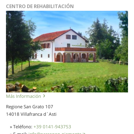
CENTRO DE REHABILITACIÓN
Más Información
Regione San Grato 107
14018 Villafranca d´Asti
» Teléfono:
+39 0141-943753
» E-mail:
info
@
narconon-piemonte.it