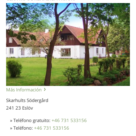
Más Información
Skarhults Södergård
241 23 Eslöv
» Teléfono gratuito:
+46 731 533156
» Teléfono:
+46 731 533156