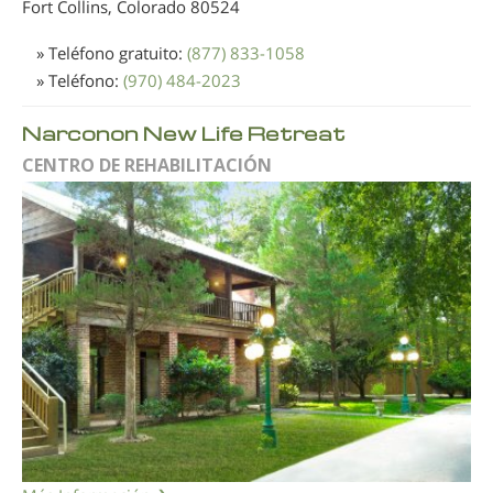
Fort Collins, Colorado
80524
» Teléfono gratuito:
(877) 833-1058
» Teléfono:
(970) 484-2023
Narconon New Life Retreat
CENTRO DE REHABILITACIÓN