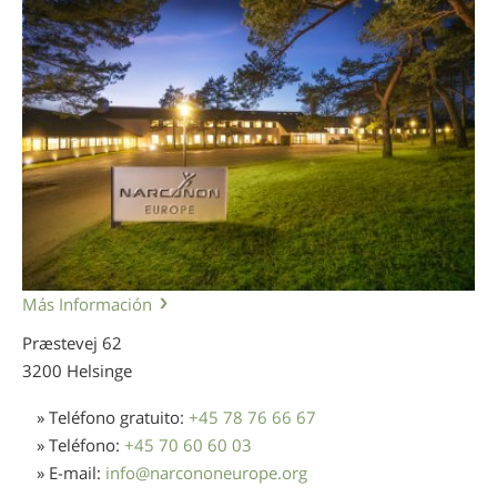
Más Información
Præstevej 62
3200 Helsinge
» Teléfono gratuito:
+45 78 76 66 67
» Teléfono:
+45 70 60 60 03
» E-mail:
info
@
narcononeurope.org