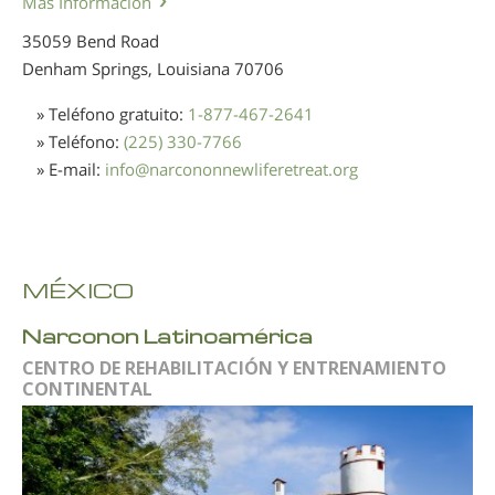
Más Información
35059 Bend Road
Denham Springs, Louisiana
70706
» Teléfono gratuito:
1-877-467-2641
» Teléfono:
(225) 330-7766
» E-mail:
info
@
narcononnewliferetreat.org
MÉXICO
Narconon Latinoamérica
CENTRO DE REHABILITACIÓN Y ENTRENAMIENTO
CONTINENTAL