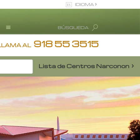
IDIOMA
Español (Castellano)
BÚSQUEDA
Todas las Regiones/Idiomas
Testimonios
918 55 3515
LLAMA AL
Información de Abuso de
drogas
Lista de Centros Narconon
Blog
L. Ronald Hubbard