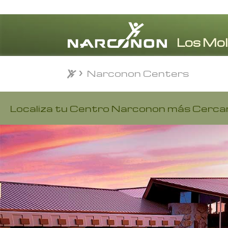
Narconon Centers
⨯
Localiza tu Centro Narconon más Cerca