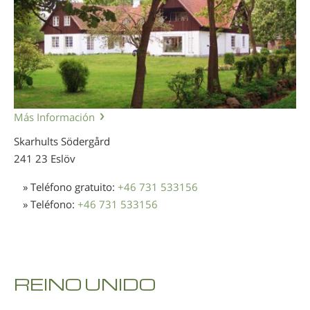
Más Información
Skarhults Södergård
241 23 Eslöv
» Teléfono gratuito:
+46 731 533156
» Teléfono:
+46 731 533156
REINO UNIDO