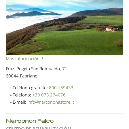
Más Información
Fraz. Poggio San Romualdo, 71
60044 Fabriano
» Teléfono gratuito:
800 189433
» Teléfono:
+39 073 274076
» E-mail:
info
@
narcononastore.it
Narconon Falco
CENTRO DE REHABILITACIÓN