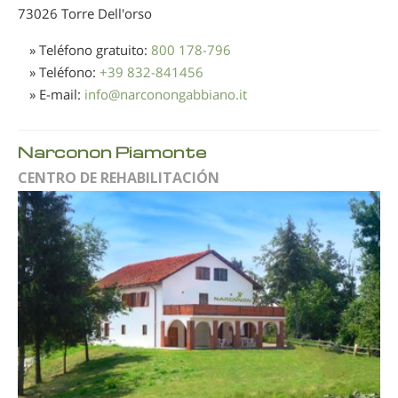
73026 Torre Dell'orso
» Teléfono gratuito:
800 178-796
» Teléfono:
+39 832-841456
» E-mail:
info
@
narconongabbiano.it
Narconon Piamonte
CENTRO DE REHABILITACIÓN