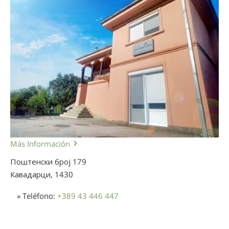
Más Información
Поштенски број 179
Кавадарци,
1430
» Teléfono:
+389 43 446 447