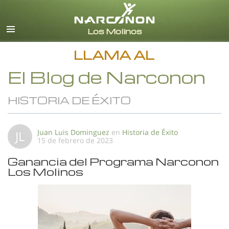
Español
Todas las Regiones/Idiomas
LLAMA AL
El Blog de Narconon
HISTORIA DE ÉXITO
Juan Luis Dominguez
en
Historia de Éxito
JL
15 de febrero de 2023
Ganancia del Programa Narconon
Los Molinos