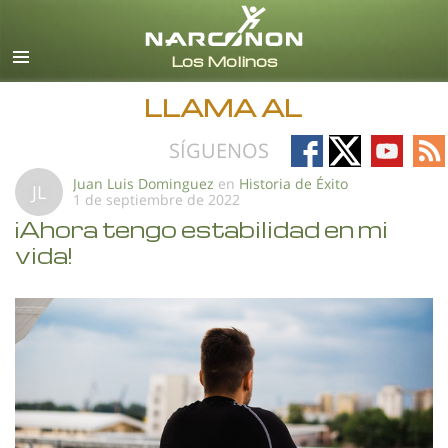
Español (Castellano)
Todas las Regiones/Idiomas
LLAMA AL
Follow
Follow
Follow
Fo
SÍGUENOS
on
on
on
on
Juan Luis Dominguez
en
Historia de Éxito
JL
1 de septiembre de 2022
Facebook
X
YouTub
RS
¡Ahora tengo estabilidad en mi
vida!