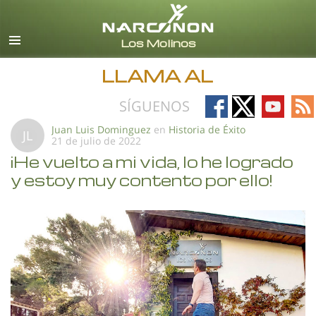
Español (Castellano)
Todas las Regiones/Idiomas
LLAMA AL
Follow
Follow
Follow
Fo
SÍGUENOS
on
on
on
on
Juan Luis Dominguez
en
Historia de Éxito
JL
21 de julio de 2022
Facebook
X
YouTub
RS
¡He vuelto a mi vida, lo he logrado
y estoy muy contento por ello!