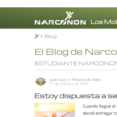
Blog
Blog
⨯
El Blog de Narc
ESTUDIANTE NARCONON
Juan Luis
en
Historia de éxito
17 de febrero de 2018
Estoy dispuesta a s
Cuando llegue al
decidí entregar 