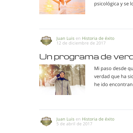
psicológica y se lo
Juan Luis
en
Historia de éxito
12 de diciembre de 2017
Un programa de verda
Mi paso desde que
verdad que ha si
he ido encontra
Juan Luis
en
Historia de éxito
5 de abril de 2017