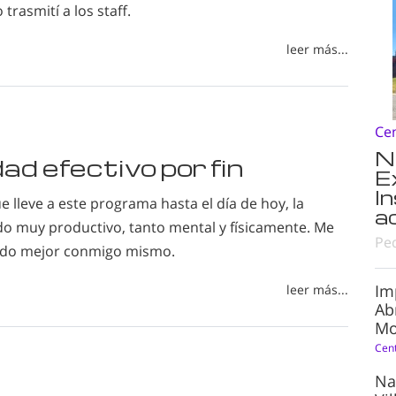
 trasmití a los staff.
leer más...
Ce
N
d efectivo por fin
E
I
 lleve a este programa hasta el día de hoy, la
a
do muy productivo, tanto mental y físicamente. Me
Pe
ndo mejor conmigo mismo.
Im
leer más...
Ab
Mo
Cen
Na