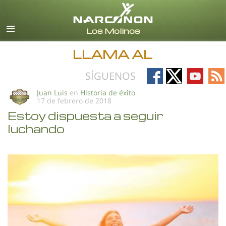
Español (Castellano)
Todas las Regiones/Idiomas
LLAMA AL
Follow
Follow
Follow
Fo
SÍGUENOS
on
on
on
on
Juan Luis
en
Historia de éxito
17 de febrero de 2018
Facebook
X
YouTub
RS
Estoy dispuesta a seguir
luchando