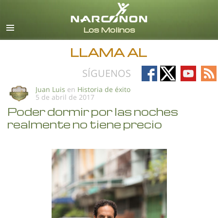
Español (Castellano)
Todas las Regiones/Idiomas
LLAMA AL
Follow
Follow
Follow
Fo
SÍGUENOS
on
on
on
on
Juan Luis
en
Historia de éxito
5 de abril de 2017
Facebook
X
YouTub
RS
Poder dormir por las noches
realmente no tiene precio