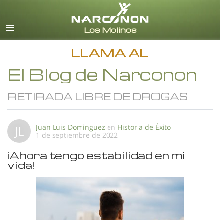
Español
Todas las Regiones/Idiomas
LLAMA AL
El Blog de Narconon
RETIRADA LIBRE DE DROGAS
Juan Luis Dominguez
en
Historia de Éxito
JL
1 de septiembre de 2022
¡Ahora tengo estabilidad en mi
vida!