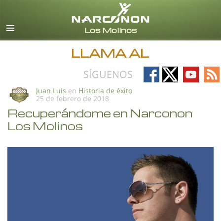
Español (Castellano)
Todas las Regiones/Idiomas
LLAMA AL
Follow
Follow
Follow
Fo
SÍGUENOS
on
on
on
on
Juan Luis
en
Historia de éxito
25 de febrero de 2018
Facebook
X
YouTub
RS
Recuperándome en Narconon
Los Molinos