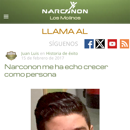
Español (Castellano)
Todas las Regiones/Idiomas
LLAMA AL
Follow
Follow
Follow
Fo
SÍGUENOS
on
on
on
on
Juan Luis
en
Historia de éxito
15 de febrero de 2017
Facebook
X
YouTub
RS
Narconon me ha echo crecer
como persona