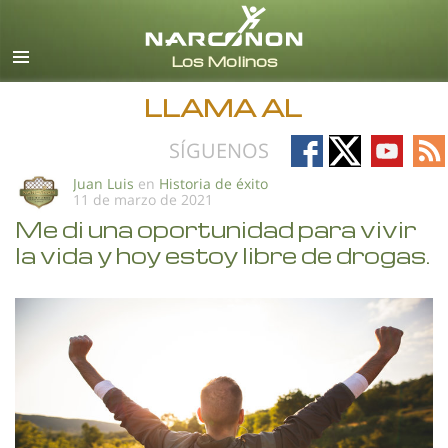
Español (Castellano)
Todas las Regiones/Idiomas
LLAMA AL
Follow
Follow
Follow
Fo
SÍGUENOS
on
on
on
on
Juan Luis
en
Historia de éxito
11 de marzo de 2021
Facebook
X
YouTub
RS
Me di una oportunidad para vivir
la vida y hoy estoy libre de drogas.