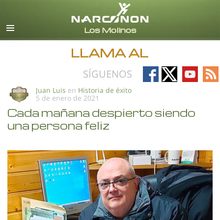
Español (Castellano)
Todas las Regiones/Idiomas
LLAMA AL
Follow
Follow
Follow
Fo
SÍGUENOS
on
on
on
on
Juan Luis
en
Historia de éxito
5 de enero de 2021
Facebook
X
YouTub
RS
Cada mañana despierto siendo
una persona feliz