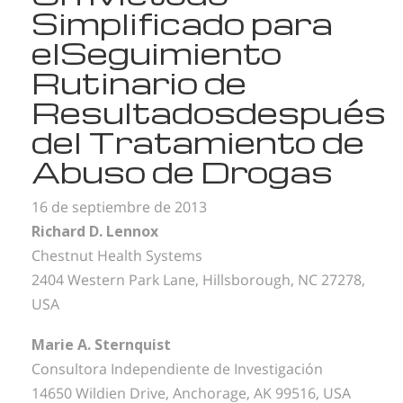
Simplificado para
el
Seguimiento
Rutinario de
Resultados
después
del Tratamiento de
Abuso de Drogas
16 de septiembre de 2013
Richard D. Lennox
Chestnut Health Systems
2404 Western Park Lane, Hillsborough, NC 27278,
USA
Marie A. Sternquist
Consultora Independiente de Investigación
14650 Wildien Drive, Anchorage, AK 99516, USA