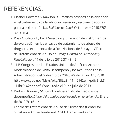
REFERENCIAS:
Glasner-Edwards S, Rawson R. Prácticas basadas en la evidencia
en el tratamiento de la adicción: Revisión y recomendaciones
para la política pública.
Políticas de Salud.
Octubre de 2010;97(2–
3):93–104.
Rosa C, Ghitza U, Tai B. Selección y utilización de instrumentos
de evaluación en los ensayos de tratamiento de abuso de
drogas: La experiencia de la Red Nacional de Ensayos Clínicos
de Tratamiento de Abuso de Drogas.
Abuso de Sustancias y
Rehabilitación.
17 de julio de 2012;3(1):81–9.
111º Congreso de los Estados Unidos de América. Acta de
Modernización de GPRA Desempeño y los Resultados de la
Administración del Gobierno de 2010. Washington D.C.; 2010
http:www.gpo.gov/fdsys/pkg/BILLS-111hr2142enr/pdf/BILLS-
111hr2142enr.pdf. Consultado el 21 de julio de 2013.
Darby K, Kinnevy SC. GPRA y el desarrollo de medidas de
desempeño.
Diario del trabajo social basado en la evidencia.
Enero
de 2010;7(1):5–14.
Centro de Tratamiento de Abuso de Sustancias (Center for
Substance Abuse Treatment, CSAT) Herramientas de