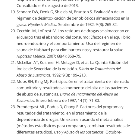
Consultado el 6 de agosto de 2013.
Schnare DW, Denk G, Shields M, Brunton S. Evaluación de un
régimen de desintoxicación de xenobióticos almacenados en la
grasa.
Hipótesis Médica.
Septiembre de 1982; 9 (3): 265-82.
Cecchini M, LoPresti V. Los residuos de drogas se almacenan en
el cuerpo tras el abandono del consumo: Efectos en el equilibrio
neuroendocrino y el comportamiento. Uso del régimen de
sauna de Hubbard para eliminar toxinas y restaurar la salud.
Hipótesis Médica.
2007; 68(4): 868–79.
McLellan AT, Kushner H, Metzger D, et al. La Quinta Edición del
Índice de Severidad de la Adicción.
Diario de Tratamiento del
Abuso de Sustancias.
1992; 9(3): 199–213.
Moos RH, King MJ. Participación en el tratamiento de internado
comunitario y resultados al momento del alta de los pacientes
de abuso de sustancias.
Diario de Tratamiento del Abuso de
Sustancias.
Enero-febrero de 1997; 14 (1): 71-80.
Prendergast ML, Podus D, Chang E. Factores del programa y
resultados del tratamiento, en el tratamiento de la
dependencia de drogas: Un examen usando el meta análisis
[métodos estadísticos para comparar y combinar resultados de
diferentes estudios].
Uso y Abuso de las Sustancias.
Octubre-