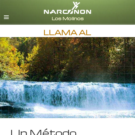
Español (Castellano)
Todas las Regiones/Idiomas
LLAMA AL
Un Método