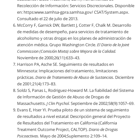
Recolección de Información: Servicios Discrecionales. Disponible
en: https:www.samhsa-gpra.samhsa.gov/ CSAT/System.aspx.
Consultado el 22 de julio de 2013.
McCorry F, Garnick DW, Bartlett J, Cotter F, Chalk M. Desarrollo
de medidas de desempeño, para servicios de tratamiento de
alcoholismo y otras drogas en los planes de administración de
atención médica. Grupo Washington Circle.
El Diario de la Joint
Commission (Comisión Mixta) sobre Mejora de la Calidad.
Noviembre de 2000;26(11):633–43.
Harrison PA, Asche SE. Seguimiento de resultados en
Minnesota: Implicaciones del tratamiento, limitaciones
prácticas.
Diario de Tratamiento de Abuso de Sustancias.
Diciembre
de 2001;21(4):173–83.
Soldz S, Panas L, Rodriguez-Howard M. La fiabilidad del Sistema
de Información de Gestión de Abuso de Drogas de
Massachusetts.
J Clin Psychol.
Septiembre de 2002;58(9):1057–69.
Evans E, Hser YI. Prueba piloto de un sistema de seguimiento
de resultados a nivel estatal: Descripción general del Proyecto
de Resultados del Tratamiento en California (California
Treatment Outcome Project, CALTOP).
Diario de Drogas
Psicoactivas.
Mayo de 2004;Suplemento 2:109–14.