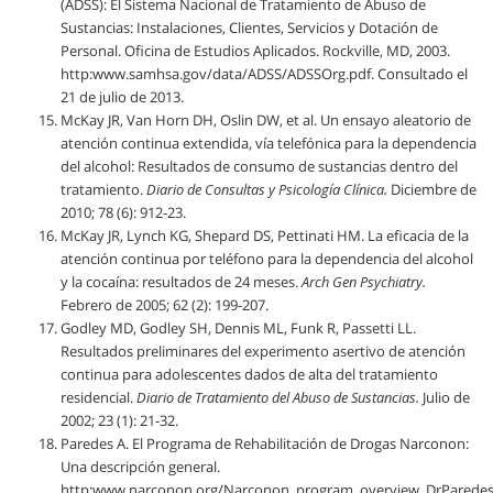
(ADSS): El Sistema Nacional de Tratamiento de Abuso de
Sustancias: Instalaciones, Clientes, Servicios y Dotación de
Personal. Oficina de Estudios Aplicados. Rockville, MD, 2003.
http:www.samhsa.gov/data/ADSS/ADSSOrg.pdf. Consultado el
21 de julio de 2013.
McKay JR, Van Horn DH, Oslin DW, et al. Un ensayo aleatorio de
atención continua extendida, vía telefónica para la dependencia
del alcohol: Resultados de consumo de sustancias dentro del
tratamiento.
Diario de Consultas y Psicología Clínica.
Diciembre de
2010; 78 (6): 912-23.
McKay JR, Lynch KG, Shepard DS, Pettinati HM. La eficacia de la
atención continua por teléfono para la dependencia del alcohol
y la cocaína: resultados de 24 meses.
Arch Gen Psychiatry.
Febrero de 2005; 62 (2): 199-207.
Godley MD, Godley SH, Dennis ML, Funk R, Passetti LL.
Resultados preliminares del experimento asertivo de atención
continua para adolescentes dados de alta del tratamiento
residencial.
Diario de Tratamiento del Abuso de Sustancias.
Julio de
2002; 23 (1): 21-32.
Paredes A. El Programa de Rehabilitación de Drogas Narconon:
Una descripción general.
http:www.narconon.org/Narconon_program_overview_DrParedes.