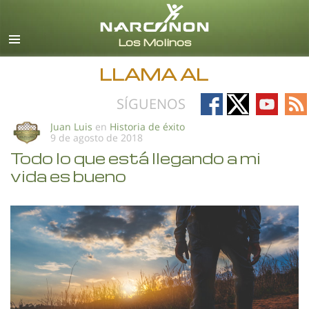
Español (Castellano)
Todas las Regiones/Idiomas
LLAMA AL
Follow
Follow
Follow
Fo
SÍGUENOS
on
on
on
on
Juan Luis
en
Historia de éxito
9 de agosto de 2018
Facebook
X
YouTub
RS
Todo lo que está llegando a mi
vida es bueno