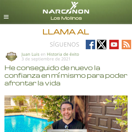
Español (Castellano)
Todas las Regiones/Idiomas
LLAMA AL
Follow
Follow
Follow
Fo
SÍGUENOS
on
on
on
on
Juan Luis
en
Historia de éxito
3 de septiembre de 2021
Facebook
X
YouTub
RS
He conseguido de nuevo la
confianza en mí mismo para poder
afrontar la vida