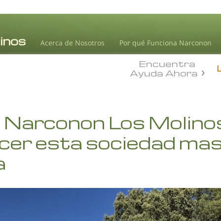
Acerca de Nosotros
Por qué Funciona Narconon
Encuentra
Ayuda Ahora
 Narconon Los Molinos
cer esta sociedad ma
a