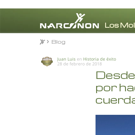
Blog
Blog
⨯
Juan Luis
en
Historia de éxito
28 de febrero de 2018
Desde
por ha
cuerd