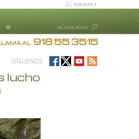
IDIOMA
Español (Castellano)
BÚSQUEDA
Todas las Regiones/Idiomas
918 55 3515
Testimonios
LLAMA AL
Información de Abuso de
drogas
Follow
Follow
Follow
Follow
SÍGUENOS
Blog
on
on
on
on
 lucho
Facebook
X
YouTube
RSS
L. Ronald Hubbard
s