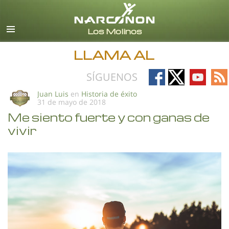
Español (Castellano)
Todas las Regiones/Idiomas
LLAMA AL
Follow
Follow
Follow
Fo
SÍGUENOS
on
on
on
on
Juan Luis
en
Historia de éxito
31 de mayo de 2018
Facebook
X
YouTub
RS
Me siento fuerte y con ganas de
vivir