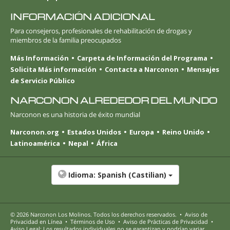
INFORMACIÓN ADICIONAL
Para consejeros, profesionales de rehabilitación de drogas y
miembros de la familia preocupados
Más Información
Carpeta de Información del Programa
Solicita Más información
Contacta a Narconon
Mensajes
de Servicio Público
NARCONON ALREDEDOR DEL MUNDO
Narconon es una historia de éxito mundial
Narconon.org
Estados Unidos
Europa
Reino Unido
Latinoamérica
Nepal
África
Idioma:
Spanish (Castilian)
© 2026
Narconon Los Molinos
. Todos los derechos reservados.
•
Aviso de
Privacidad en Línea
•
Términos de Uso
•
Aviso de Prácticas de Privacidad
•
Aviso Legal: Los resultados individuales no se garantizan y podrían variar.