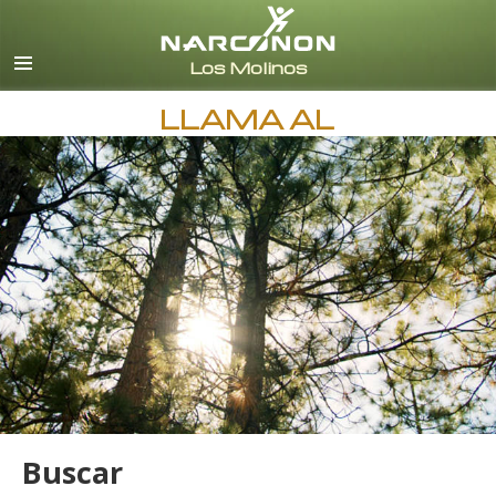
Español (Castellano)
Todas las Regiones/Idiomas
LLAMA AL
Buscar