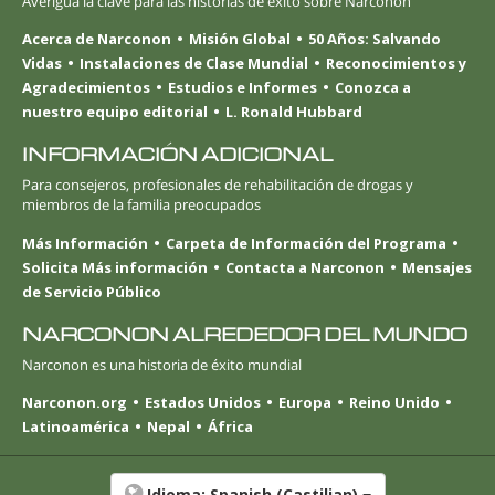
Averigua la clave para las historias de éxito sobre Narconon
Acerca de Narconon
Misión Global
50 Años: Salvando
Vidas
Instalaciones de Clase Mundial
Reconocimientos y
Agradecimientos
Estudios e Informes
Conozca a
nuestro equipo editorial
L. Ronald Hubbard
INFORMACIÓN ADICIONAL
Para consejeros, profesionales de rehabilitación de drogas y
miembros de la familia preocupados
Más Información
Carpeta de Información del Programa
Solicita Más información
Contacta a Narconon
Mensajes
de Servicio Público
NARCONON ALREDEDOR DEL MUNDO
Narconon es una historia de éxito mundial
Narconon.org
Estados Unidos
Europa
Reino Unido
Latinoamérica
Nepal
África
Idioma:
Spanish (Castilian)