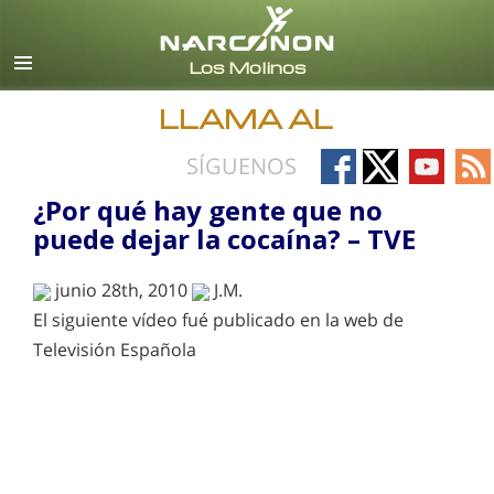
Español (Castellano)
Todas las Regiones/Idiomas
LLAMA AL
Follow
Follow
Follow
Fo
SÍGUENOS
on
on
on
on
¿Por qué hay gente que no
Facebook
X
YouTub
RS
puede dejar la cocaína? – TVE
junio 28th, 2010
J.M.
El siguiente vídeo fué publicado en la web de
Televisión Española