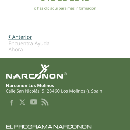
o haz clic aquí para más información
Anterior
Encuentra Ayuda
Ahora
®
Narconon Los Molinos
Calle San Nicolás, 5
,
28460
Los Molinos
(
),
Spain
EL PROGRAMA NARCONON