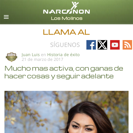
Español (Castellano)
Todas las Regiones/Idiomas
LLAMA AL
Follow
Follow
Follow
Fo
SÍGUENOS
on
on
on
on
Juan Luis
en
Historia de éxito
21 de marzo de 2017
Facebook
X
YouTub
RS
Mucho mas activa, con ganas de
hacer cosas y seguir adelante