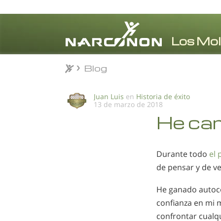
Blog
Blog
⨯
Juan Luis
en
Historia de éxito
13 de marzo de 2018
He ca
Durante todo
el
de pensar y de ve
He ganado autoco
confianza en mi 
confrontar cualqu