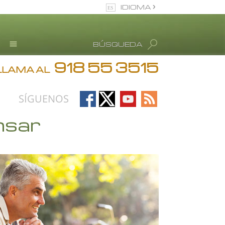
IDIOMA
Español (Castellano)
BÚSQUEDA
Todas las Regiones/Idiomas
918 55 3515
Testimonios
LLAMA AL
Información de Abuso de
drogas
Follow
Follow
Follow
Follow
SÍGUENOS
Blog
on
on
on
on
nsar
Facebook
X
YouTube
RSS
L. Ronald Hubbard