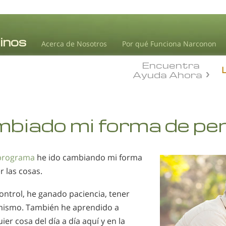
Acerca de Nosotros
Por qué Funciona Narconon
Encuentra
Ayuda Ahora
mbiado mi forma de pe
 programa
he ido cambiando mi forma
r las cosas.
ntrol, he ganado paciencia, tener
mismo. También he aprendido a
ier cosa del día a día aquí y en la