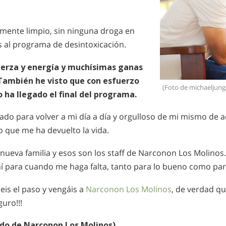
lmente limpio, sin ninguna droga en
s al programa de desintoxicación.
erza y energía y muchísimas ganas
 También he visto que con esfuerzo
(Foto de michaeljun
 ha llegado el final del programa.
ado para volver a mi día a día y orgulloso de mi mismo de a
o que me ha devuelto la vida.
nueva familia y esos son los staff de Narconon Los Molinos
hí para cuando me haga falta, tanto para lo bueno como par
eis el paso y vengáis a
Narconon Los Molinos
, de verdad qu
guro!!!
do de Narconon Los Molinos)