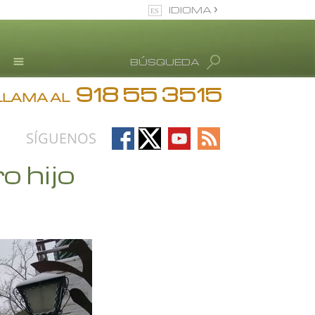
IDIOMA
Español (Castellano)
BÚSQUEDA
Todas las Regiones/Idiomas
918 55 3515
Testimonios
LLAMA AL
Información de Abuso de
drogas
Follow
Follow
Follow
Follow
SÍGUENOS
Blog
on
on
on
on
o hijo
Facebook
X
YouTube
RSS
L. Ronald Hubbard