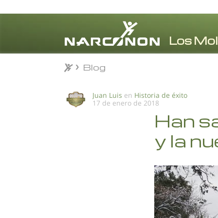
Blog
Blog
⨯
Juan Luis
en
Historia de éxito
17 de enero de 2018
Han sa
y la n