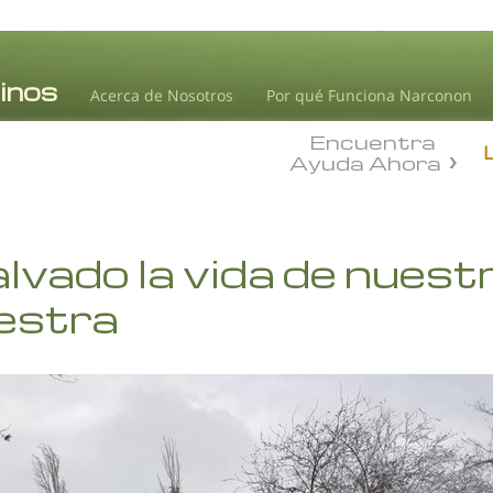
Acerca de Nosotros
Por qué Funciona Narconon
Encuentra
Ayuda Ahora
lvado la vida de nuestr
uestra