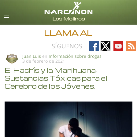
Español (Castellano)
Todas las Regiones/Idiomas
LLAMA AL
Follow
Follow
Follow
Fo
SÍGUENOS
on
on
on
on
Juan Luis
en
Información sobre drogas
3 de febrero de 2021
Facebook
X
YouTub
RS
El Hachís y la Marihuana:
Sustancias Tóxicas para el
Cerebro de los Jóvenes.