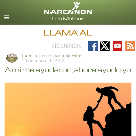
Español (Castellano)
Todas las Regiones/Idiomas
LLAMA AL
Follow
Follow
Follow
Fo
SÍGUENOS
on
on
on
on
Juan Luis
en
Historia de éxito
20 de marzo de 2018
Facebook
X
YouTub
RS
A mi me ayudaron, ahora ayudo yo